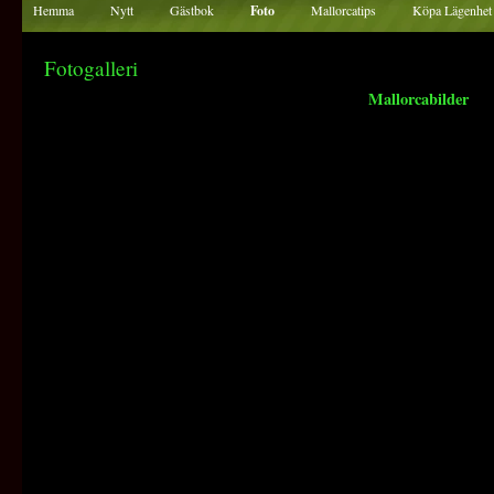
Hemma
Nytt
Gästbok
Foto
Mallorcatips
Köpa Lägenhet
Fotogalleri
Mallorcabilder