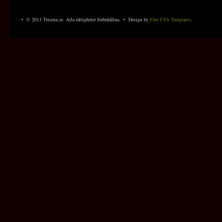
• © 2013 Trisena.se. Alla rättigheter förbehållna. • Design by
Free CSS Templates
.